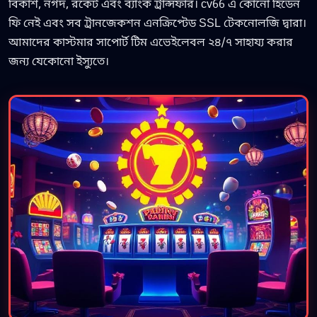
বিকাশ, নগদ, রকেট এবং ব্যাংক ট্রান্সফার। cv66 এ কোনো হিডেন
ফি নেই এবং সব ট্রানজেকশন এনক্রিপ্টেড SSL টেকনোলজি দ্বারা।
আমাদের কাস্টমার সাপোর্ট টিম এভেইলেবল ২৪/৭ সাহায্য করার
জন্য যেকোনো ইস্যুতে।