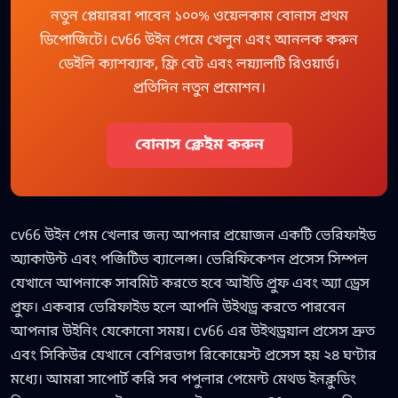
নতুন প্লেয়াররা পাবেন ১০০% ওয়েলকাম বোনাস প্রথম
ডিপোজিটে। cv66 উইন গেমে খেলুন এবং আনলক করুন
ডেইলি ক্যাশব্যাক, ফ্রি বেট এবং লয়্যালটি রিওয়ার্ড।
প্রতিদিন নতুন প্রমোশন।
বোনাস ক্লেইম করুন
cv66 উইন গেম খেলার জন্য আপনার প্রয়োজন একটি ভেরিফাইড
অ্যাকাউন্ট এবং পজিটিভ ব্যালেন্স। ভেরিফিকেশন প্রসেস সিম্পল
যেখানে আপনাকে সাবমিট করতে হবে আইডি প্রুফ এবং অ্যা ড্রেস
প্রুফ। একবার ভেরিফাইড হলে আপনি উইথড্র করতে পারবেন
আপনার উইনিং যেকোনো সময়। cv66 এর উইথড্রয়াল প্রসেস দ্রুত
এবং সিকিউর যেখানে বেশিরভাগ রিকোয়েস্ট প্রসেস হয় ২৪ ঘণ্টার
মধ্যে। আমরা সাপোর্ট করি সব পপুলার পেমেন্ট মেথড ইনক্লুডিং