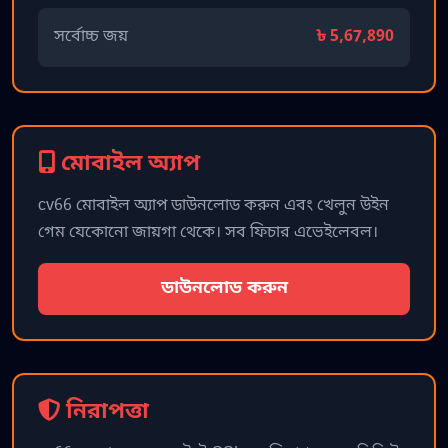
সর্বোচ্চ জয়
৳ 5,67,890
মোবাইল অ্যাপ
cv66 মোবাইল অ্যাপ ডাউনলোড করুন এবং খেলুন উইন
গেম যেকোনো জায়গা থেকে। সব ফিচার এভেইলেবল।
ডাউনলোড করুন
নিরাপত্তা