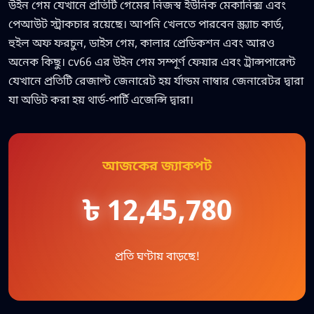
উইন গেম যেখানে প্রতিটি গেমের নিজস্ব ইউনিক মেকানিক্স এবং
পেআউট স্ট্রাকচার রয়েছে। আপনি খেলতে পারবেন স্ক্র্যাচ কার্ড,
হুইল অফ ফরচুন, ডাইস গেম, কালার প্রেডিকশন এবং আরও
অনেক কিছু। cv66 এর উইন গেম সম্পূর্ণ ফেয়ার এবং ট্রান্সপারেন্ট
যেখানে প্রতিটি রেজাল্ট জেনারেট হয় র্যান্ডম নাম্বার জেনারেটর দ্বারা
যা অডিট করা হয় থার্ড-পার্টি এজেন্সি দ্বারা।
আজকের জ্যাকপট
৳ 12,45,780
প্রতি ঘণ্টায় বাড়ছে!