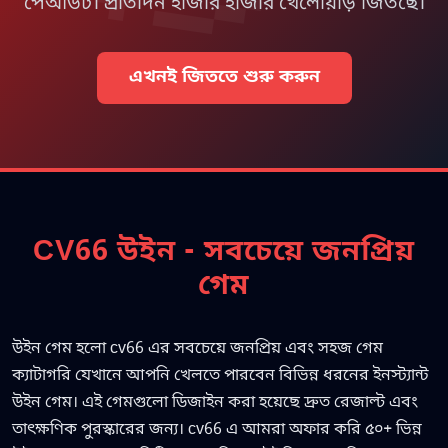
পেআউট। প্রতিদিন হাজার হাজার খেলোয়াড় জিতছে।
এখনই জিততে শুরু করুন
CV66 উইন - সবচেয়ে জনপ্রিয়
গেম
উইন গেম হলো cv66 এর সবচেয়ে জনপ্রিয় এবং সহজ গেম
ক্যাটাগরি যেখানে আপনি খেলতে পারবেন বিভিন্ন ধরনের ইনস্ট্যান্ট
উইন গেম। এই গেমগুলো ডিজাইন করা হয়েছে দ্রুত রেজাল্ট এবং
তাৎক্ষণিক পুরস্কারের জন্য। cv66 এ আমরা অফার করি ৫০+ ভিন্ন