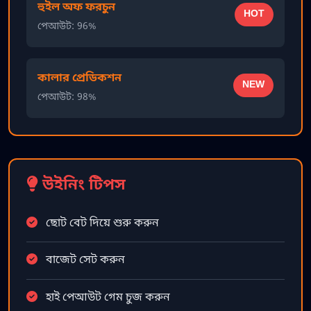
হুইল অফ ফরচুন
HOT
পেআউট: 96%
কালার প্রেডিকশন
NEW
পেআউট: 98%
উইনিং টিপস
ছোট বেট দিয়ে শুরু করুন
বাজেট সেট করুন
হাই পেআউট গেম চুজ করুন