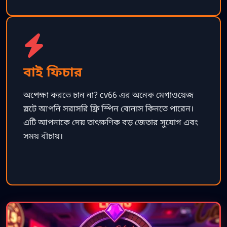
বাই ফিচার
অপেক্ষা করতে চান না? cv66 এর অনেক মেগাওয়েজ
স্লটে আপনি সরাসরি ফ্রি স্পিন বোনাস কিনতে পারেন।
এটি আপনাকে দেয় তাৎক্ষণিক বড় জেতার সুযোগ এবং
সময় বাঁচায়।