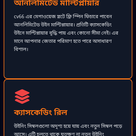
আনলিমিটেড মাল্টিপ্লায়ার
cv66 এর মেগাওয়েজ স্লটে ফ্রি স্পিন ফিচারে পাবেন
আনলিমিটেড উইন মাল্টিপ্লায়ার। প্রতিটি ক্যাসকেডিং
উইনে মাল্টিপ্লায়ার বৃদ্ধি পায় এবং কোনো সীমা নেই। এর
মানে আপনার জেতার পরিমাণ হতে পারে অসাধারণ
বিশাল।
ক্যাসকেডিং রিল
উইনিং সিম্বলগুলো অদৃশ্য হয়ে যায় এবং নতুন সিম্বল পড়ে
আসে। এটি চলতে থাকে যতক্ষণ না নতুন উইনিং