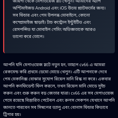
জায়গা থেকে মেগাওয়েজ স্লট খেলুন। আমাদের অ্যাপ
অপ্টিমাইজড Android এবং iOS উভয় প্ল্যাটফর্মের জন্য।
সব ফিচার এবং গেম উপলব্ধ মোবাইলে, কোনো
কম্প্রোমাইজ ছাড়াই। টাচ কন্ট্রোল ইন্টুইটিভ এবং
রেসপন্সিভ যা মোবাইল গেমিং অভিজ্ঞতাকে আরও
ভালো করে তোলে।
আপনি যদি মেগাওয়েজ স্লটে নতুন হন, তাহলে cv66 এ আমরা
রেকমেন্ড করি প্রথমে ডেমো মোডে খেলুন। এটি আপনাকে দেবে
গেম মেকানিক্স বোঝার সুযোগ রিয়েল মানি রিস্ক না করে। একবার
আপনি কনফিডেন্ট ফিল করলে, তখন রিয়েল মানি মোডে সুইচ
করুন এবং শুরু করুন বড় জেতার যাত্রা। cv66 এর সব মেগাওয়েজ
গেমে রয়েছে বিস্তারিত পেটেবল এবং রুলস সেকশন যেখানে আপনি
জানতে পারবেন সব সিম্বলের ভ্যালু এবং বোনাস ফিচার কিভাবে
ট্রিগার হয়।