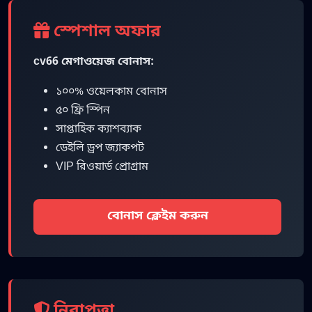
স্পেশাল অফার
cv66 মেগাওয়েজ বোনাস:
১০০% ওয়েলকাম বোনাস
৫০ ফ্রি স্পিন
সাপ্তাহিক ক্যাশব্যাক
ডেইলি ড্রপ জ্যাকপট
VIP রিওয়ার্ড প্রোগ্রাম
বোনাস ক্লেইম করুন
নিরাপত্তা