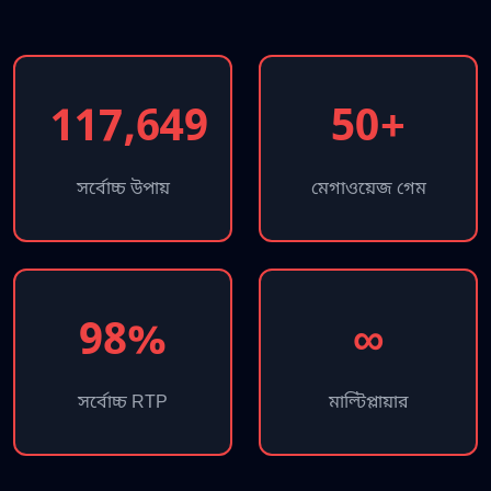
117,649
50+
সর্বোচ্চ উপায়
মেগাওয়েজ গেম
98%
∞
সর্বোচ্চ RTP
মাল্টিপ্লায়ার