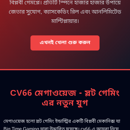
বিপ্লবী গেমপ্লে। প্রতিটি স্পিনে হাজার হাজার উপায়ে
জেতার সুযোগ, ক্যাসকেডিং রিল এবং আনলিমিটেড
মাল্টিপ্লায়ার।
এখনই খেলা শুরু করুন
CV66 মেগাওয়েজ - স্লট গেমিং
এর নতুন যুগ
মেগাওয়েজ হলো স্লট গেমিং ইন্ডাস্ট্রির একটি বিপ্লবী মেকানিক্স যা
Big Time Gaming দ্বারা উদ্ভাবিত হয়েছে। cv66 এ আমরা নিয়ে