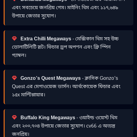
এবং সবচেয়ে জনপ্রিয় গেম। মাইনিং থিম এবং ১১৭,৬৪৯
উপায়ে জেতার সুযোগ।
Extra Chilli Megaways
- মেক্সিকান থিম সহ উচ্চ
ভোলাটিলিটি স্লট। ফিচার ড্রপ অপশন এবং ফ্রি স্পিন
গ্যাম্বল।
Gonzo's Quest Megaways
- ক্লাসিক Gonzo's
Quest এর মেগাওয়েজ ভার্সন। আর্থকোয়েক ফিচার এবং
১৫x মাল্টিপ্লায়ার।
Buffalo King Megaways
- ওয়াইল্ড ওয়েস্ট থিম
এবং ২০০,৭০৪ উপায়ে জেতার সুযোগ। cv66 এ অত্যন্ত
জনপ্রিয়।