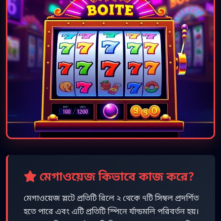
মেগাওয়েজ কিভাবে কাজ করে?
মেগাওয়েজ স্লটে প্রতিটি রিলে ২ থেকে ৭টি সিম্বল প্রদর্শিত
হতে পারে এবং এটি প্রতিটি স্পিনে র্যান্ডমলি পরিবর্তন হয়।