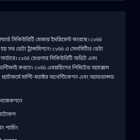
্যান্ডার্ড সিকিউরিটি মেজার ইমপ্লিমেন্ট করেছে। cv66
 হয় সব ডেটা ট্রান্সমিশনে। cv66 এ সেনসিটিভ ডেটা
র সার্ভারে। cv66 রেগুলার সিকিউরিটি অডিট এবং
ন্টিফাই করতে। cv66 এমপ্লয়িদের লিমিটেড অ্যাক্সেস
 প্ল্যাটফর্মে মাল্টি-ফ্যাক্টর অথেন্টিকেশন এবং অ্যাডভান্সড
রানজেকশনে
্রোটোকল
 প্যাচিং