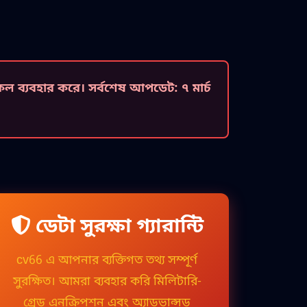
ল ব্যবহার করে। সর্বশেষ আপডেট: ৭ মার্চ
ডেটা সুরক্ষা গ্যারান্টি
cv66 এ আপনার ব্যক্তিগত তথ্য সম্পূর্ণ
সুরক্ষিত। আমরা ব্যবহার করি মিলিটারি-
গ্রেড এনক্রিপশন এবং অ্যাডভান্সড