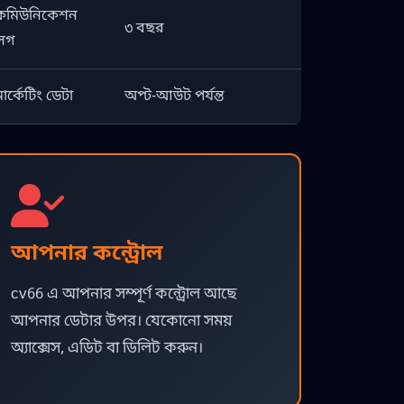
কমিউনিকেশন
৩ বছর
লগ
মার্কেটিং ডেটা
অপ্ট-আউট পর্যন্ত
আপনার কন্ট্রোল
cv66 এ আপনার সম্পূর্ণ কন্ট্রোল আছে
আপনার ডেটার উপর। যেকোনো সময়
অ্যাক্সেস, এডিট বা ডিলিট করুন।