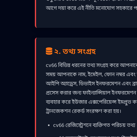
আগে দয়া করে এই নীতি মনোযোগ সহকারে পড
২. তথ্য সংগ্রহ
cv66 বিভিন্ন ধরনের তথ্য সংগ্রহ করে আপনাকে
সময় আপনাকে নাম, ইমেইল, ফোন নম্বর এবং জন
আইপি অ্যাড্রেস, ডিভাইস ইনফরমেশন এবং ব্রা
প্রসেস করার জন্য ফাইন্যান্সিয়াল ইনফরমে
ব্যবহার করে ইউজার এক্সপেরিয়েন্স ইমপ্রুভ কর
ট্রানজেকশন রেকর্ড সংরক্ষণ করা হয়।
cv66 রেজিস্ট্রেশনে ব্যক্তিগত পরিচয় তথ্য