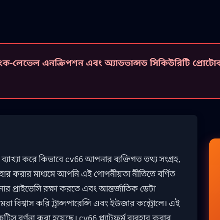
যাংক-লেভেল এনক্রিপশন এবং অ্যাডভান্সড সিকিউরিটি প্রোটোক
ি ব্যাখ্যা করে কিভাবে cv66 আপনার ব্যক্তিগত তথ্য সংগ্রহ,
্যবহার করার মাধ্যমে আপনি এই গোপনীয়তা নীতিতে বর্ণিত
ার প্রাইভেসি রক্ষা করতে এবং আন্তর্জাতিক ডেটা
মরা বিশ্বাস করি ট্রান্সপারেন্সি এবং ইউজার কন্ট্রোলে। এই
যাকটিস বর্ণনা করা হয়েছে। cv66 প্ল্যাটফর্ম ব্যবহার করার