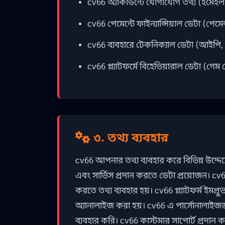
cv66 অ্যাকাউন্টে যোগাযোগ তথ্য (ইমেইল
cv66 পেমেন্টে ফাইন্যান্সিয়াল ডেটা (পেমেন
cv66 ব্যবহারে টেকনিক্যাল ডেটা (আইপি
cv66 প্ল্যাটফর্মে বিহেভিয়ারাল ডেটা (গেম প্
৩. তথ্য ব্যবহার
cv66 আপনার তথ্য ব্যবহার করে বিভিন্ন উদ্দেশ্
এবং সার্ভিস প্রদান করতে ডেটা প্রয়োজন। c
করতে তথ্য ব্যবহার হয়। cv66 প্ল্যাটফর্ম ই
অ্যানালাইজ করা হয়। cv66 এ পার্সোনালাইজ
ব্যবহার করি। cv66 কাস্টমার সাপোর্ট প্রদান 