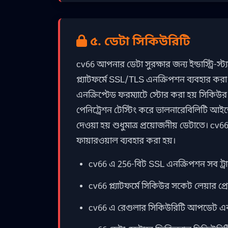
৫. ডেটা সিকিউরিটি
cv66 আপনার ডেটা সুরক্ষার জন্য ইন্ডাস্ট্রি-স্ট
প্ল্যাটফর্মে SSL/TLS এনক্রিপশন ব্যবহার করা
এনক্রিপ্টেড ফরম্যাটে স্টোর করা হয় সিকিউ
পেনিট্রেশন টেস্টিং করে ভালনারেবিলিটি আইডে
দেওয়া হয় শুধুমাত্র প্রয়োজনীয় ডেটাতে। cv66
ফায়ারওয়াল ব্যবহার করা হয়।
cv66 এ 256-বিট SSL এনক্রিপশন সব ট্
cv66 প্ল্যাটফর্মে সিকিউর সকেট লেয়ার প
cv66 এ রেগুলার সিকিউরিটি আপডেট এবং