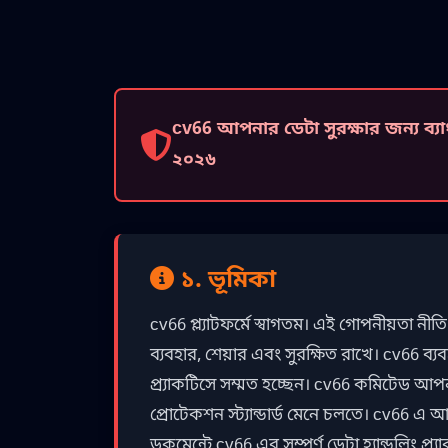
cv66 আপনার ডেটা সুরক্ষার জন্য ব্
২০২৬
১. ভূমিকা
cv66 প্ল্যাটফর্মে স্বাগতম। এই গোপনীয়তা নীত
ব্যবহার, শেয়ার এবং সুরক্ষিত রাখে। cv66 ব
প্র্যাকটিসে সম্মত হচ্ছেন। cv66 কমিটেড আপন
প্রোটেকশন স্ট্যান্ডার্ড মেনে চলতে। cv66 এ আ
ডকুমেন্টে cv66 এর সম্পূর্ণ ডেটা হ্যান্ডলিং প্র্