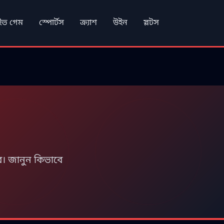
ইভ গেম
স্পোর্টস
ক্র্যাশ
উইন
স্লটস
র। জানুন কিভাবে