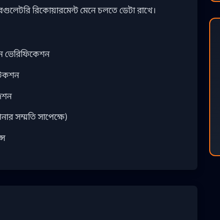
গুলেটরি রিকোয়ারমেন্ট মেনে চলতে ডেটা রাখে।
কশন ভেরিফিকেশন
িটেকশন
জেশন
ার সম্মতি সাপেক্ষে)
্স