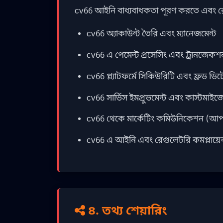
cv66 আইনি বাধ্যবাধকতা পূরণ করতে এবং রে
cv66 অ্যাকাউন্ট তৈরি এবং ম্যানেজমেন্ট
cv66 এ পেমেন্ট প্রসেসিং এবং ট্রানজে
cv66 প্ল্যাটফর্মে সিকিউরিটি এবং ফ্রড ড
cv66 সার্ভিস ইমপ্রুভমেন্ট এবং কাস্টমাই
cv66 থেকে মার্কেটিং কমিউনিকেশন (আপন
cv66 এ আইনি এবং রেগুলেটরি কমপ্লায়েন
৪. তথ্য শেয়ারিং