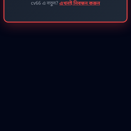
cv66 এ নতুন?
এখনই নিবন্ধন করুন